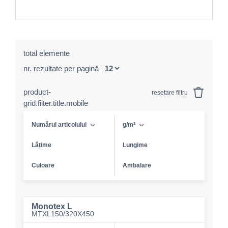
total elemente
nr. rezultate per pagină
product-
resetare filtru
grid.filter.title.mobile
Numărul articolului
g/m²
Lățime
Lungime
Culoare
Ambalare
Monotex L
MTXL150/320X450