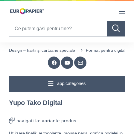
Table Of Content
sr.skip-to.main-content
sr.skip-to.table-of-contents
sr.skip-to.main-navigation
Search
Design – hârtii și cartoane speciale
Format pentru digital
app.categories
Yupo Tako Digital
navigați la:
variante produs
Utilizare finală: autocolante, mouse pads, grafica podelei in