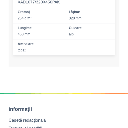
XAD1077/320X450PAK
Gramaj
Lățime
254 g/m²
320 mm
Lungime
Culoare
450 mm
alb
Ambalare
topat
Informații
Casetă redacțională