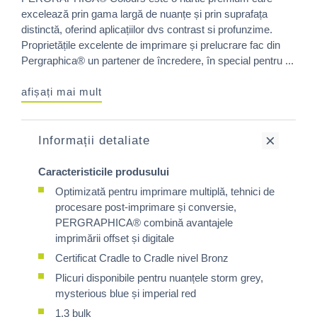
excelează prin gama largă de nuanțe și prin suprafața
distinctă, oferind aplicațiilor dvs contrast si profunzime.
Proprietățile excelente de imprimare și prelucrare fac din
Pergraphica® un partener de încredere, în special pentru ...
afișați mai mult
Informații detaliate
Caracteristicile produsului
Optimizată pentru imprimare multiplă, tehnici de
procesare post-imprimare și conversie,
PERGRAPHICA® combină avantajele
imprimării offset și digitale
Certificat Cradle to Cradle nivel Bronz
Plicuri disponibile pentru nuanțele storm grey,
mysterious blue și imperial red
1,3 bulk