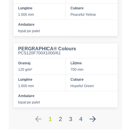
Lungime
Culoare
1.000 mm
Peaceful Yellow
Ambalare
topat pe palet
PERGRAPHICA® Colours
PCS120F700X1000/61
Gramaj
Lățime
120 g/m²
700 mm
Lungime
Culoare
1.000 mm
Hopeful Green
Ambalare
topat pe palet
1
2
3
4