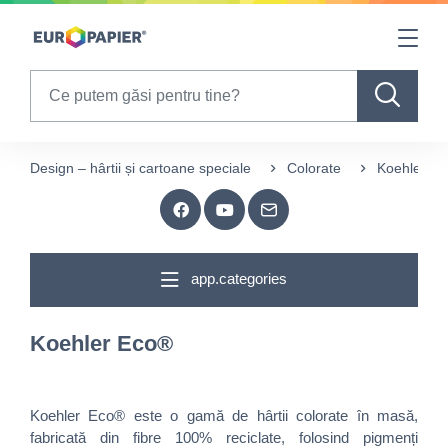
Table Of Content
sr.skip-to.main-content
sr.skip-to.table-of-contents
sr.skip-to.main-navigation
Search
Design – hârtii și cartoane speciale
Colorate
Koehler E
app.categories
Koehler Eco®
Koehler Eco® este o gamă de hârtii colorate în masă,
fabricată din fibre 100% reciclate, folosind pigmenți