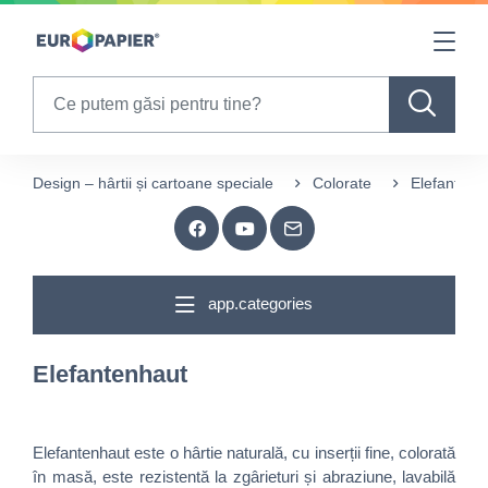
Table Of Content
sr.skip-to.main-content
sr.skip-to.table-of-contents
sr.skip-to.main-navigation
Search
Design – hârtii și cartoane speciale
Colorate
Elefantenh
app.categories
Elefantenhaut
Elefantenhaut este o hârtie naturală, cu inserții fine, colorată
în masă, este rezistentă la zgârieturi și abraziune, lavabilă