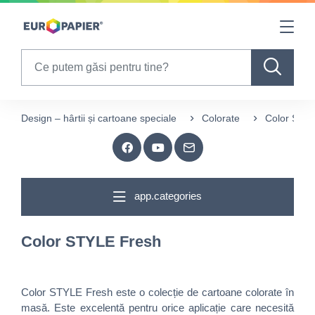
Table Of Content
sr.skip-to.main-content
sr.skip-to.table-of-contents
sr.skip-to.main-navigation
Search
Design – hârtii și cartoane speciale
Colorate
Color STY
app.categories
Color STYLE Fresh
Color STYLE Fresh este o colecție de cartoane colorate în
masă. Este excelentă pentru orice aplicație care necesită