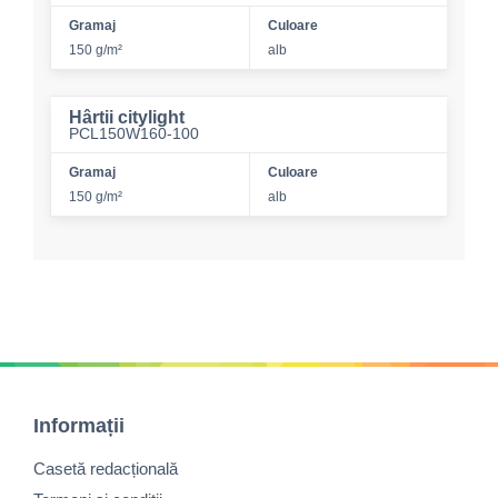
Gramaj
Culoare
150 g/m²
alb
Hârtii citylight
PCL150W160-100
Gramaj
Culoare
150 g/m²
alb
Informații
Casetă redacțională