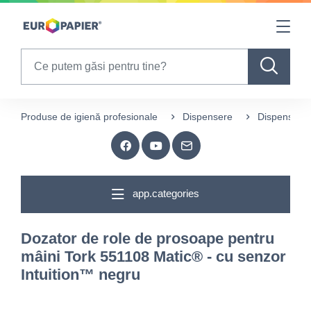
Table Of Content
sr.skip-to.main-content
sr.skip-to.table-of-contents
sr.skip-to.main-navigation
Search
Produse de igienă profesionale
Dispensere
Dispensere 
app.categories
Dozator de role de prosoape pentru
mâini Tork 551108 Matic® - cu senzor
Intuition™ negru