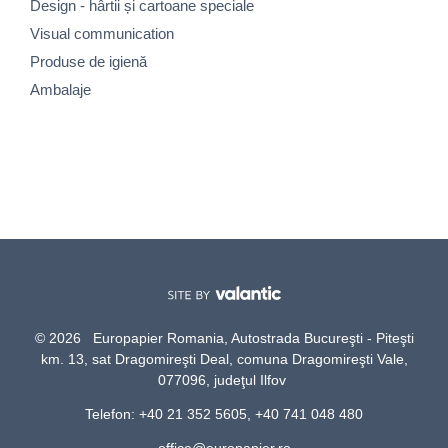
Design - hârtii și cartoane speciale
Visual communication
Produse de igienă
Ambalaje
© 2026 Europapier Romania, Autostrada Bucureşti - Piteşti
km. 13, sat Dragomireşti Deal, comuna Dragomireşti Vale,
077096, judeţul Ilfov
Telefon: +40 21 352 5605, +40 741 048 480