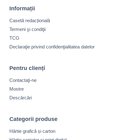
Informații
Casetă redacțională
Termeni şi condiţii
TCG
Declaraţie privind confidenţialitatea datelor
Pentru cliențí
Contactaţi-ne
Mostre
Descărcări
Categorii produse
Hârtie grafică și carton
Hârtie copiator și print digital