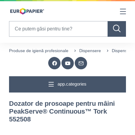
Table Of Content
sr.skip-to.main-content
sr.skip-to.table-of-contents
sr.skip-to.main-navigation
Search
Produse de igienă profesionale
Dispensere
Dispensere 
app.categories
Dozator de prosoape pentru mâini
PeakServe® Continuous™ Tork
552508