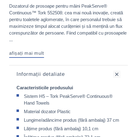
Dozatorul de prosoape pentru mâini PeakServe®
Continuous™ Tork 552508: cea mai nouă inovație, creată
pentru toaletele aglomerate, în care personalul trebuie să
maximizeze timpul alocat curățeniei și să mențină un flux
corespunzător de persoane. Fiind compatibil cu prosoapele
...
afișați mai mult
Informații detaliate
Caracteristicile produsului
Sistem H5 – Tork PeakServe® Continuous®
Hand Towels
Material dozator Plastic
Lungime/adâncime produs (fără ambalaj) 37 cm
Lățime produs (fără ambalaj) 10,1 cm