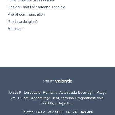
Design - hârtii și cartoane speciale
Visual communication
Produse de igienă
Ambalaje
© 2026 Europapier Romania, Autostrada Bucureşti - Piteşti
km. 13, sat Dragomireşti Deal, comuna Dragomireşti Vale,
077096, judeţul Ilfov
Telefon: +40 21 352 5605, +40 741 048 480