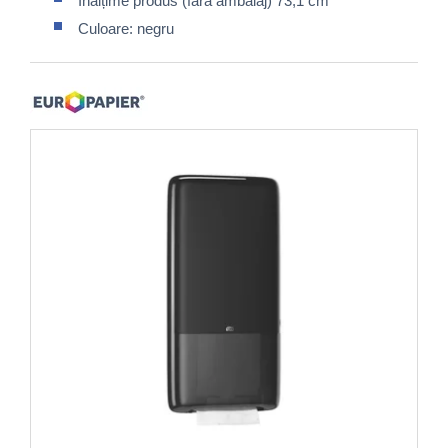
Înălțime produs (fără ambalaj) 73,1 cm
Culoare: negru