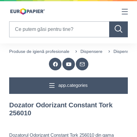
Table Of Content
sr.skip-to.main-content
sr.skip-to.table-of-contents
sr.skip-to.main-navigation
Search
Produse de igienă profesionale
Dispensere
Dispensere 
app.categories
Dozator Odorizant Constant Tork
256010
Dozatorul Odorizant Constant Tork 256010 din gama