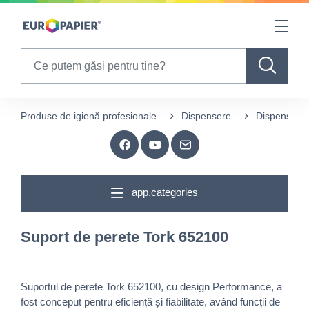
Table Of Content
sr.skip-to.main-content
sr.skip-to.table-of-contents
sr.skip-to.main-navigation
Search
Produse de igienă profesionale
Dispensere
Dispensere 
app.categories
Suport de perete Tork 652100
Suportul de perete Tork 652100, cu design Performance, a
fost conceput pentru eficiență și fiabilitate, având funcții de