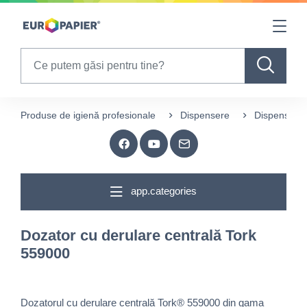
Table Of Content
sr.skip-to.main-content
sr.skip-to.table-of-contents
sr.skip-to.main-navigation
Search
Produse de igienă profesionale
Dispensere
Dispensere 
app.categories
Dozator cu derulare centrală Tork
559000
Dozatorul cu derulare centrală Tork® 559000 din gama