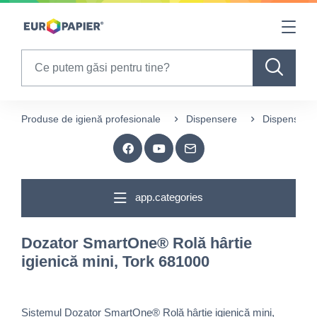
Table Of Content
sr.skip-to.main-content
sr.skip-to.table-of-contents
sr.skip-to.main-navigation
Search
Produse de igienă profesionale
Dispensere
Dispensere h
app.categories
Dozator SmartOne® Rolă hârtie
igienică mini, Tork 681000
Sistemul Dozator SmartOne® Rolă hârtie igienică mini,