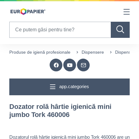
Table Of Content
sr.skip-to.main-content
sr.skip-to.table-of-contents
sr.skip-to.main-navigation
Search
Produse de igienă profesionale
Dispensere
Dispensere h
app.categories
Dozator rolă hârtie igienică mini
jumbo Tork 460006
Dozatorul rolă hârtie igienică mini jumbo Tork 460006 are un