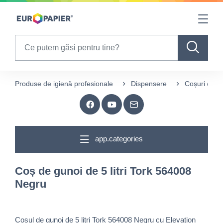
Table Of Content
sr.skip-to.main-content
sr.skip-to.table-of-contents
sr.skip-to.main-navigation
Search
Produse de igienă profesionale
Dispensere
Coșuri de g
app.categories
Coș de gunoi de 5 litri Tork 564008
Negru
Coșul de gunoi de 5 litri Tork 564008 Negru cu Elevation