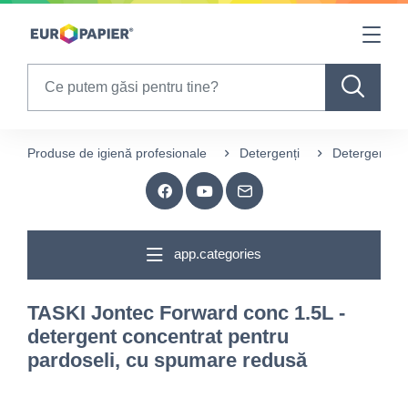
Table Of Content
sr.skip-to.main-content
sr.skip-to.table-of-contents
sr.skip-to.main-navigation
Search
Produse de igienă profesionale
Detergenți
Detergenți p
app.categories
TASKI Jontec Forward conc 1.5L -
detergent concentrat pentru
pardoseli, cu spumare redusă