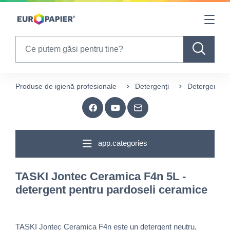
Table Of Content
sr.skip-to.main-content
sr.skip-to.table-of-contents
sr.skip-to.main-navigation
Search
Produse de igienă profesionale
Detergenți
Detergenți p
app.categories
TASKI Jontec Ceramica F4n 5L -
detergent pentru pardoseli ceramice
TASKI Jontec Ceramica F4n este un detergent neutru,