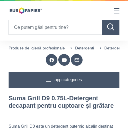
Table Of Content
sr.skip-to.main-content
sr.skip-to.table-of-contents
sr.skip-to.main-navigation
Search
Produse de igienă profesionale
Detergenți
Detergenți p
app.categories
Suma Grill D9 0.75L-Detergent
decapant pentru cuptoare şi grătare
Suma Grill D9 este un detergent puternic alcalin destinat