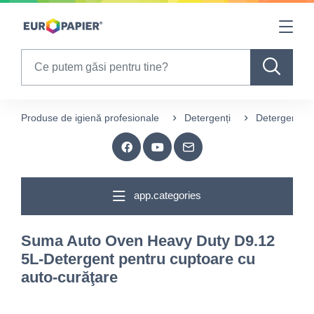
Table Of Content
sr.skip-to.main-content
sr.skip-to.table-of-contents
sr.skip-to.main-navigation
Search
Produse de igienă profesionale
Detergenți
Detergenți p
app.categories
Suma Auto Oven Heavy Duty D9.12
5L-Detergent pentru cuptoare cu
auto-curăţare