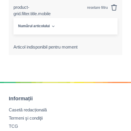
product-
resetare filtru
grid.filter.title.mobile
Numărul articolului
Articol indisponibil pentru moment
Informații
Casetă redacțională
Termeni şi condiţii
TCG