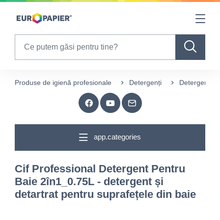
Table Of Content
sr.skip-to.main-content
sr.skip-to.table-of-contents
sr.skip-to.main-navigation
Search
Produse de igienă profesionale
Detergenți
Detergenți pe
app.categories
Cif Professional Detergent Pentru
Baie 2în1_0.75L - detergent și
detartrat pentru suprafețele din baie