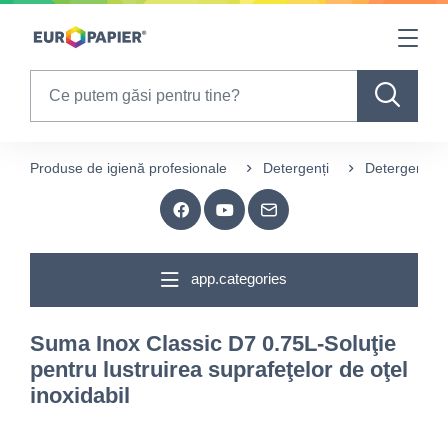
Table Of Content
sr.skip-to.main-content
sr.skip-to.table-of-contents
sr.skip-to.main-navigation
Search
Produse de igienă profesionale
Detergenți
Detergeneți p
app.categories
Suma Inox Classic D7 0.75L-Soluţie
pentru lustruirea suprafeţelor de oţel
inoxidabil