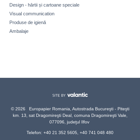
Design - hârtii și cartoane speciale
Visual communication
Produse de igienă
Ambalaje
© 2026 Europapier Romania, Autostrada Bucureşti - Piteşti
km. 13, sat Dragomireşti Deal, comuna Dragomireşti Vale,
077096, judeţul Ilfov
Telefon: +40 21 352 5605, +40 741 048 480