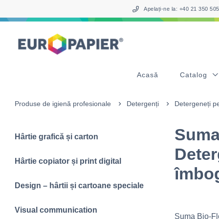
Table Of Content
sr.skip-to.main-content
sr.skip-to.table-of-contents
sr.skip-to.main-navigation
Apelați-ne la: +40 21 350 5
Acasă
Catalog
Produse de igienă profesionale
Detergenți
Detergeneți pe
Suma 
Hârtie grafică și carton
Deter
Hârtie copiator și print digital
îmbog
Design – hârtii și cartoane speciale
Visual communication
Suma Bio-Flo