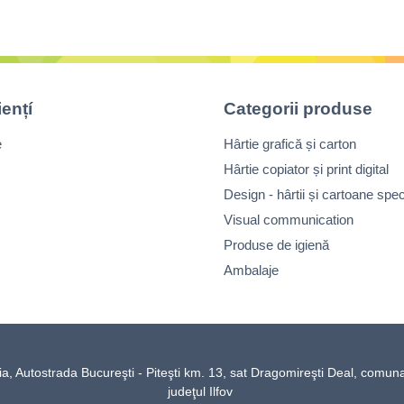
iențí
Categorii produse
e
Hârtie grafică și carton
Hârtie copiator și print digital
Design - hârtii și cartoane spec
Visual communication
Produse de igienă
Ambalaje
Autostrada Bucureşti - Piteşti km. 13, sat Dragomireşti Deal, comun
judeţul Ilfov