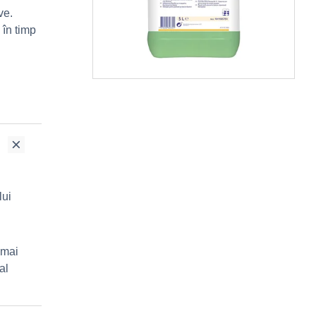
ve.
 în timp
lui
 mai
al