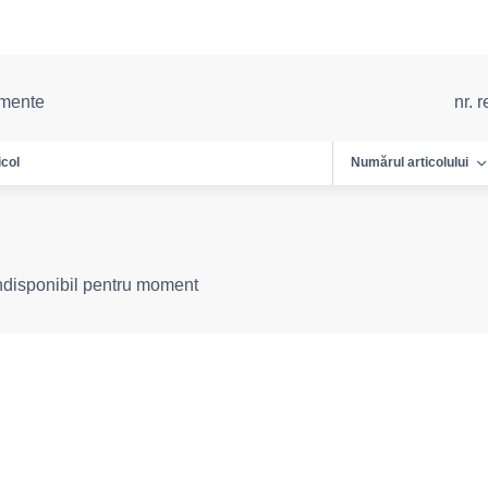
emente
nr. 
icol
Numărul articolului
indisponibil pentru moment