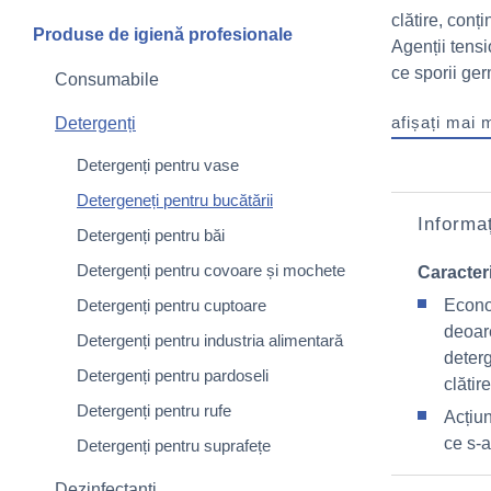
clătire, conț
Produse de igienă profesionale
Agenții tensi
ce sporii ger
Consumabile
afișați mai 
Detergenți
Detergenți pentru vase
Detergeneți pentru bucătării
Informaț
Detergenți pentru băi
Detergenți pentru covoare și mochete
Caracteri
Detergenți pentru cuptoare
Econo
deoar
Detergenți pentru industria alimentară
deterg
Detergenți pentru pardoseli
clătire
Detergenți pentru rufe
Acțiu
ce s-a
Detergenți pentru suprafețe
Dezinfectanți