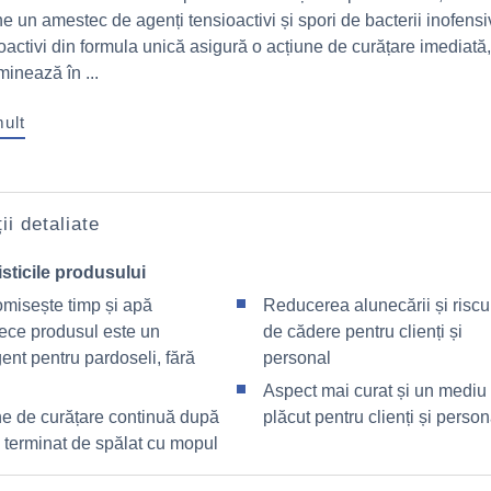
ine un amestec de agenți tensioactivi și spori de bacterii inofensi
oactivi din formula unică asigură o acțiune de curățare imediată,
minează în ...
mult
ii detaliate
sticile produsului
misește timp și apă
Reducerea alunecării și riscu
ece produsul este un
de cădere pentru clienți și
ent pentru pardoseli, fără
personal
Aspect mai curat și un mediu
ne de curățare continuă după
plăcut pentru clienți și person
 terminat de spălat cu mopul