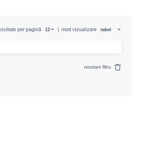
rezultate per pagină
|
mod vizualizare
resetare filtru