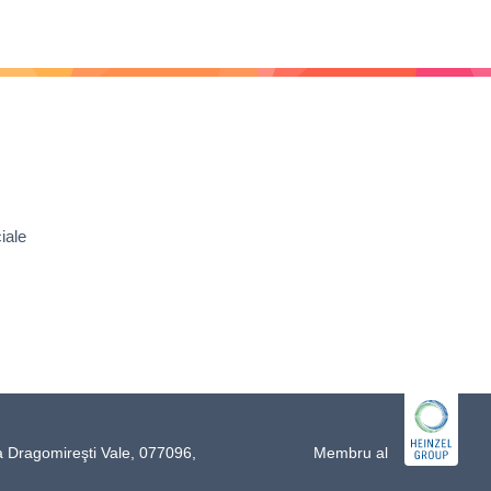
iale
a Dragomireşti Vale, 077096,
Membru al