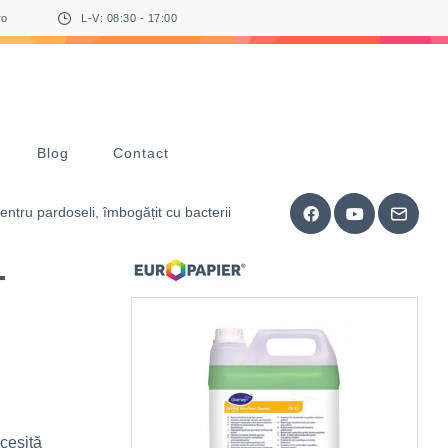
ro
L-V: 08:30 - 17:00
Blog
Contact
ntru pardoseli, îmbogățit cu bacterii
-
,
cesită