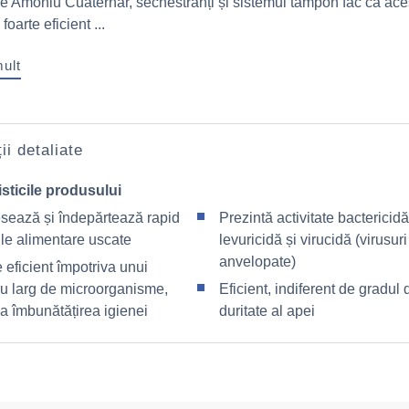
e Amoniu Cuaternar, sechestranți și sistemul tampon fac ca ace
foarte eficient ...
mult
ii detaliate
sticile produsului
sează și îndepărtează rapid
Prezintă activitate bactericidă
ile alimentare uscate
levuricidă și virucidă (virusuri
anvelopate)
 eficient împotriva unui
ru larg de microorganisme,
Eficient, indiferent de gradul 
la îmbunătățirea igienei
duritate al apei