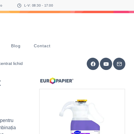
ro
L-V: 08:30 - 17:00
Blog
Contact
ntrat lichid
t
 pentru
mbinația