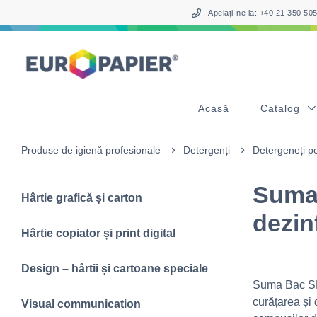
Table Of Content
sr.skip-to.main-content
sr.skip-to.table-of-contents
sr.skip-to.main-navigation
Apelați-ne la: +40 21 350 5
Acasă
Catalog
Produse de igienă profesionale
Detergenți
Detergeneți pe
Suma 
Hârtie grafică și carton
dezin
Hârtie copiator și print digital
Design – hârtii și cartoane speciale
Suma Bac SD 
curățarea și 
Visual communication