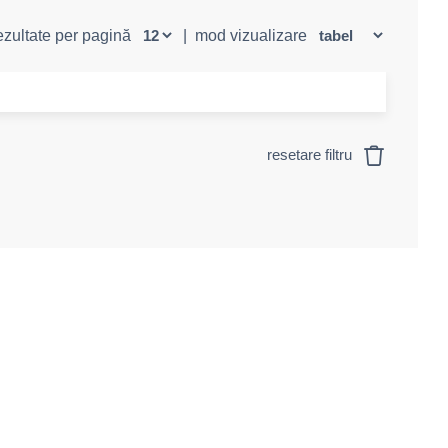
rezultate per pagină
|
mod vizualizare
resetare filtru