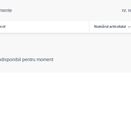
emente
nr. 
icol
Numărul articolului
indisponibil pentru moment