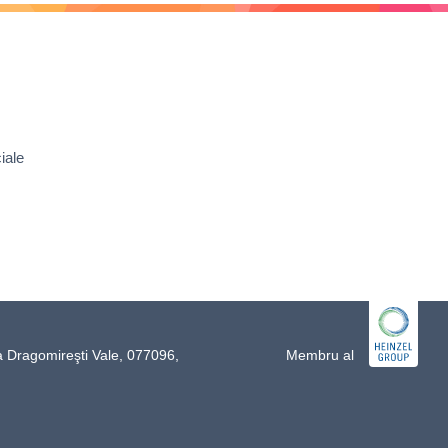
iale
a Dragomireşti Vale, 077096,
Membru al