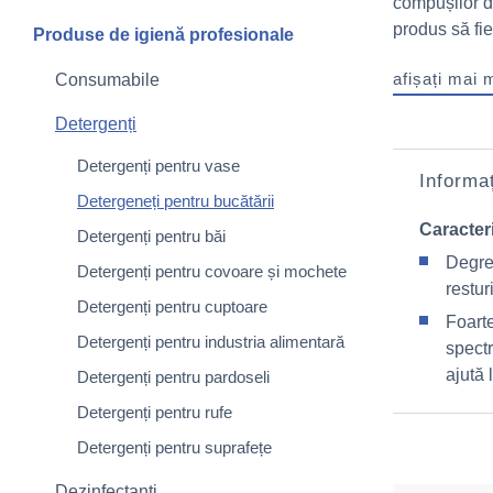
compușilor d
produs să fie 
Produse de igienă profesionale
afișați mai 
Consumabile
Detergenți
Detergenți pentru vase
Informaț
Detergeneți pentru bucătării
Caracteri
Detergenți pentru băi
Degre
Detergenți pentru covoare și mochete
restur
Detergenți pentru cuptoare
Foarte
Detergenți pentru industria alimentară
spect
ajută 
Detergenți pentru pardoseli
Detergenți pentru rufe
Detergenți pentru suprafețe
Dezinfectanți