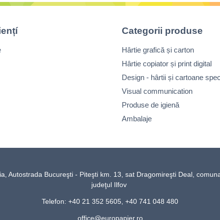
iențí
Categorii produse
e
Hârtie grafică și carton
Hârtie copiator și print digital
Design - hârtii și cartoane spec
Visual communication
Produse de igienă
Ambalaje
Autostrada Bucureşti - Piteşti km. 13, sat Dragomireşti Deal, comun
judeţul Ilfov
Telefon: +40 21 352 5605, +40 741 048 480
office@europapier.ro