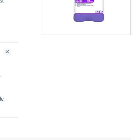
st
,
de