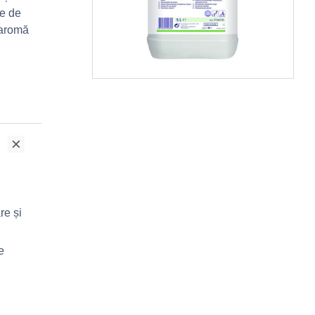
le de
 aromă
re și
e