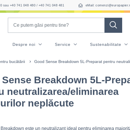
050 sau +40 741 048 480 / +40 741 048 481
eMail: comenzi@europapier.
Search
Despre noi
Service
Sustenabilitate
ntru bucătării
Good Sense Breakdown 5L-Preparat pentru neutraliz
 Sense Breakdown 5L-Prepa
u neutralizarea/eliminarea
urilor neplăcute
reakdown este un neutralizant ideal pentru eliminarea majorită