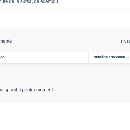
cute de la sursă, de exemplu
emente
nr. 
icol
Numărul articolului
indisponibil pentru moment