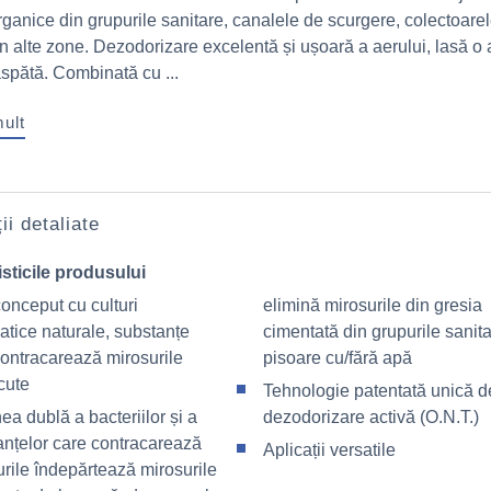
rganice din grupurile sanitare, canalele de scurgere, colectoare
in alte zone. Dezodorizare excelentă și ușoară a aerului, lasă o
aspătă. Combinată cu ...
mult
ii detaliate
sticile produsului
onceput cu culturi
elimină mirosurile din gresia
atice naturale, substanțe
cimentată din grupurile sanita
contracarează mirosurile
pisoare cu/fără apă
cute
Tehnologie patentată unică d
ea dublă a bacteriilor și a
dezodorizare activă (O.N.T.)
anțelor care contracarează
Aplicații versatile
rile îndepărtează mirosurile