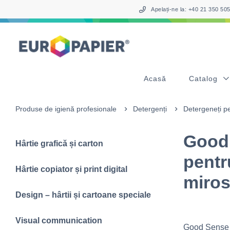
Table Of Content
sr.skip-to.main-content
sr.skip-to.table-of-contents
sr.skip-to.main-navigation
Apelați-ne la: +40 21 350 5
Acasă
Catalog
Produse de igienă profesionale
Detergenți
Detergeneți pe
Good
Hârtie grafică și carton
pentr
Hârtie copiator și print digital
miros
Design – hârtii și cartoane speciale
Visual communication
Good Sense B