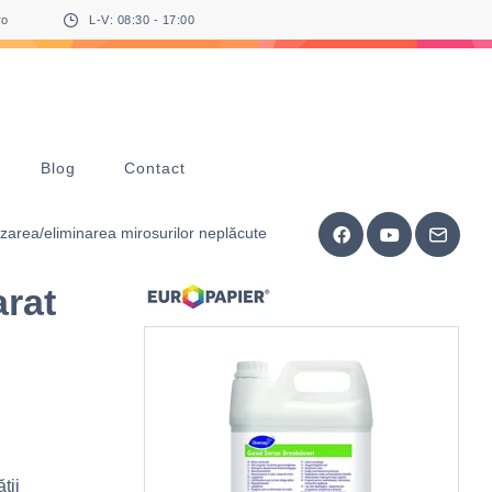
ro
L-V: 08:30 - 17:00
Blog
Contact
area/eliminarea mirosurilor neplăcute
rat
ții