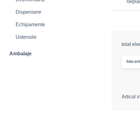
neplă
Dispensere
Echipamente
Ustensile
total el
Ambalaje
foto art
Articol 