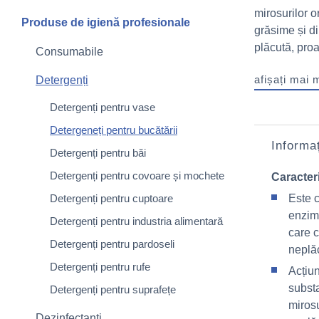
mirosurilor o
Produse de igienă profesionale
grăsime și d
plăcută, pro
Consumabile
afișați mai 
Detergenți
Detergenți pentru vase
Detergeneți pentru bucătării
Informaț
Detergenți pentru băi
Detergenți pentru covoare și mochete
Caracteri
Detergenți pentru cuptoare
Este c
enzim
Detergenți pentru industria alimentară
care 
Detergenți pentru pardoseli
neplă
Detergenți pentru rufe
Acțiun
subst
Detergenți pentru suprafețe
mirosu
Dezinfectanți