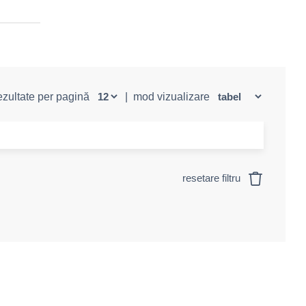
rezultate per pagină
|
mod vizualizare
resetare filtru