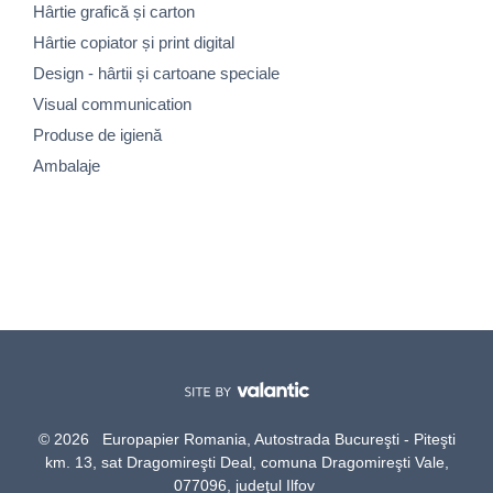
Hârtie grafică și carton
Hârtie copiator și print digital
Design - hârtii și cartoane speciale
Visual communication
Produse de igienă
Ambalaje
© 2026 Europapier Romania, Autostrada Bucureşti - Piteşti
km. 13, sat Dragomireşti Deal, comuna Dragomireşti Vale,
077096, judeţul Ilfov