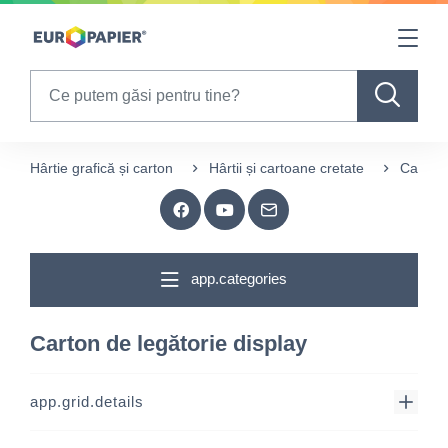
Table Of Content
sr.skip-to.main-content
sr.skip-to.table-of-contents
sr.skip-to.main-navigation
Search
Hârtie grafică și carton
Hârtii și cartoane cretate
Carton 
app.categories
Carton de legătorie display
app.grid.details