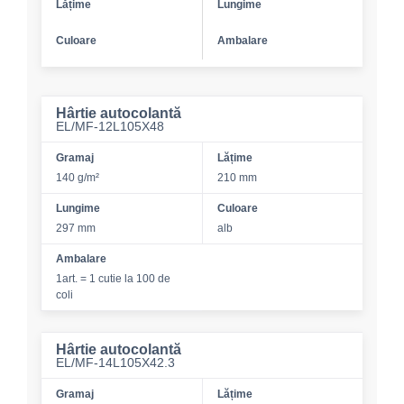
Lățime
Lungime
Culoare
Ambalare
Hârtie autocolantă
EL/MF-12L105X48
Gramaj
Lățime
140 g/m²
210 mm
Lungime
Culoare
297 mm
alb
Ambalare
1art. = 1 cutie la 100 de
coli
Hârtie autocolantă
EL/MF-14L105X42.3
Gramaj
Lățime