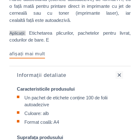
o față mată pentru printare direct in imprimante cu jet de
cerneală sau cu toner (imprimante laser), iar
.
cealaltă față este autoadezivă
E
tichetarea plicurilor, pachetelor pentru livrat,
Aplicații:
codurilor d
e bare. E
afișați mai mult
Informații detaliate
Caracteristicile produsului
Un pachet de etichete conține 100 de folii
autoadezive
Culoare: alb
Format coală: A4
Suprafața produsului