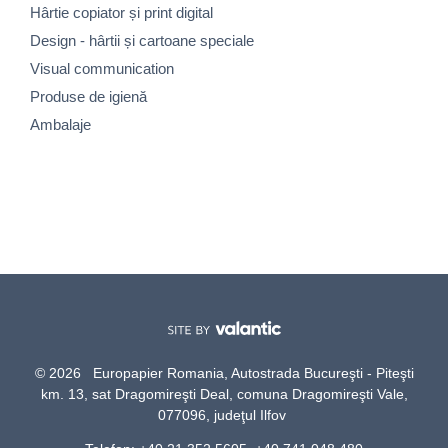
Hârtie copiator și print digital
Design - hârtii și cartoane speciale
Visual communication
Produse de igienă
Ambalaje
© 2026 Europapier Romania, Autostrada Bucureşti - Piteşti
km. 13, sat Dragomireşti Deal, comuna Dragomireşti Vale,
077096, judeţul Ilfov