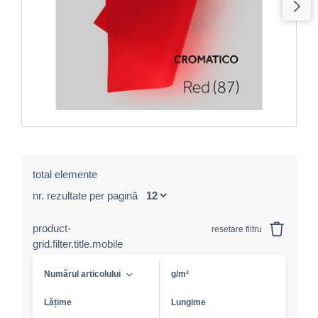
total elemente
nr. rezultate per pagină
product-
resetare filtru
grid.filter.title.mobile
Numărul articolului
g/m²
Lățime
Lungime