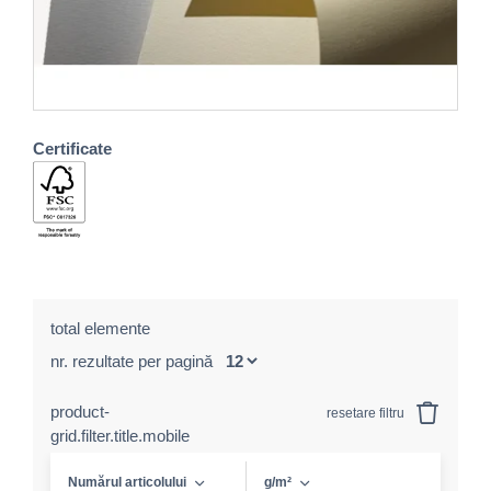
Certificate
total elemente
nr. rezultate per pagină
product-
resetare filtru
grid.filter.title.mobile
Numărul articolului
g/m²