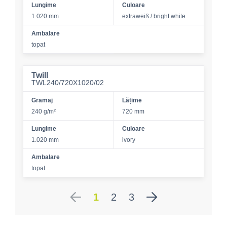
Lungime
Culoare
1.020 mm
extraweiß / bright white
Ambalare
topat
Twill
TWL240/720X1020/02
Gramaj
Lățime
240 g/m²
720 mm
Lungime
Culoare
1.020 mm
ivory
Ambalare
topat
1
2
3