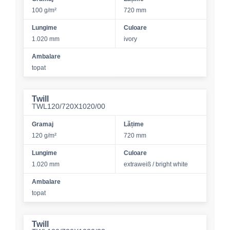
100 g/m²
720 mm
Lungime
Culoare
1.020 mm
ivory
Ambalare
topat
Twill
TWL120/720X1020/00
Gramaj
Lățime
120 g/m²
720 mm
Lungime
Culoare
1.020 mm
extraweiß / bright white
Ambalare
topat
Twill