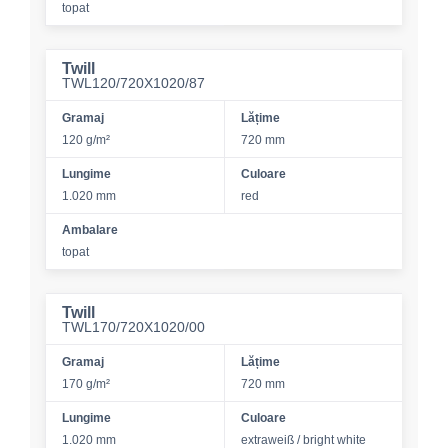
topat
Twill
TWL120/720X1020/87
Gramaj
Lățime
120 g/m²
720 mm
Lungime
Culoare
1.020 mm
red
Ambalare
topat
Twill
TWL170/720X1020/00
Gramaj
Lățime
170 g/m²
720 mm
Lungime
Culoare
1.020 mm
extraweiß / bright white