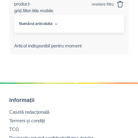
product-
resetare filtru
grid.filter.title.mobile
Numărul articolului
Articol indisponibil pentru moment
Informații
Casetă redacțională
Termeni şi condiţii
TCG
Declaraţie privind confidenţialitatea datelor