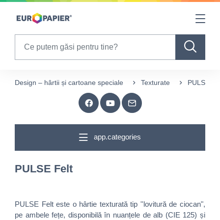
Table Of Content
sr.skip-to.main-content
sr.skip-to.table-of-contents
sr.skip-to.main-navigation
Search
Design – hârtii și cartoane speciale
Texturate
PULSE Fel
app.categories
PULSE Felt
PULSE Felt este o hârtie texturată tip ''lovitură de ciocan",
pe ambele fețe, disponibilă în nuanțele de alb (CIE 125) și