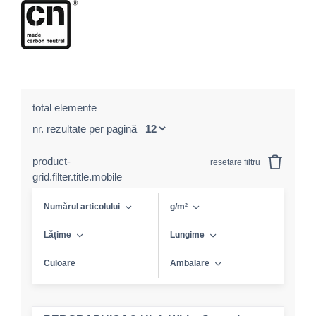
total elemente
nr. rezultate per pagină
product-
resetare filtru
grid.filter.title.mobile
Numărul articolului
g/m²
Lățime
Lungime
Culoare
Ambalare