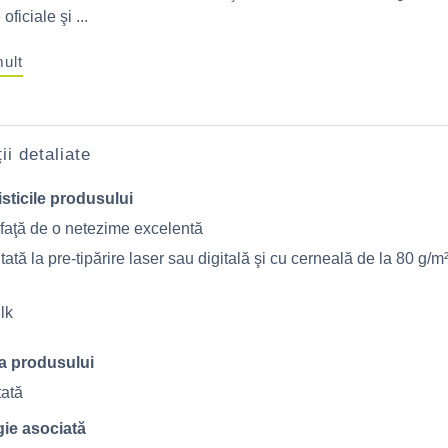
ficiale şi ...
mult
ii detaliate
sticile produsului
faţă de o netezime excelentă
ată la pre-tipărire laser sau digitală şi cu cerneală de la 80 g/m²
lk
a produsului
tată
ie asociată