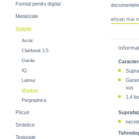
Format pentru digital
documentele o
Metalizate
afișați mai 
Netede
Arctic
Informaț
Clairbook 1.5
Garda
Caracteri
IQ
Supra
Lahnur
Garant
sus
Munken
1,4 bu
Pergraphica
Plicuri
Suprafaț
necre
Sintetice
Tehnolog
Texturate