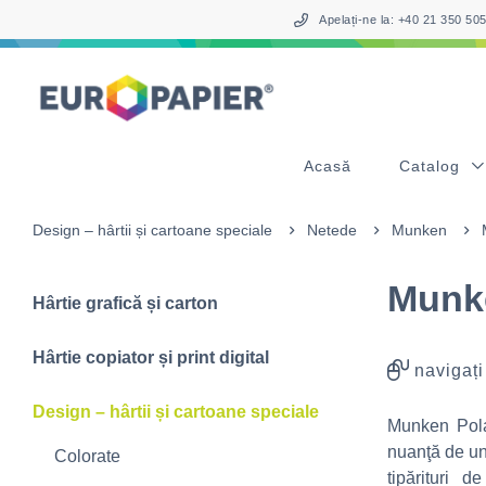
Table Of Content
sr.skip-to.main-content
sr.skip-to.table-of-contents
sr.skip-to.main-navigation
Apelați-ne la: +40 21 350 5
Acasă
Catalog
Design – hârtii și cartoane speciale
Netede
Munken
Munk
Hârtie grafică și carton
Hârtie copiator și print digital
navigați
Design – hârtii și cartoane speciale
Munken Pola
nuanţă de un 
Colorate
tipărituri d