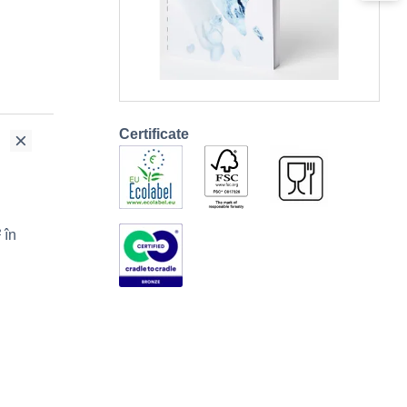
Certificate
 în