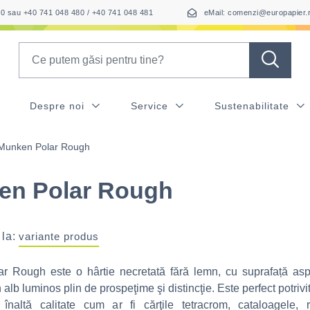
050 sau +40 741 048 480 / +40 741 048 481
eMail: comenzi@europapier.
Search
Despre noi
Service
Sustenabilitate
Munken Polar Rough
en Polar Rough
 la:
variante produs
r Rough este o hârtie necretată fără lemn, cu suprafață asp
alb luminos plin de prospeţime şi distincţie. Este perfect potrivi
e înaltă calitate cum ar fi cărţile tetracrom, cataloagele, r