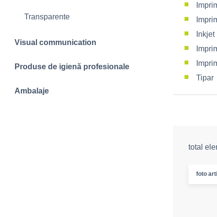
Impri
Transparente
Impri
Inkje
Visual communication
Imprim
Impri
Produse de igienă profesionale
Tipar
Ambalaje
total el
foto art