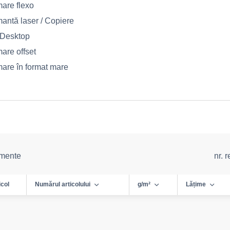
mare flexo
mantă laser / Copiere
t Desktop
are offset
mare în format mare
emente
nr. 
icol
Numărul articolului
g/m²
Lățime